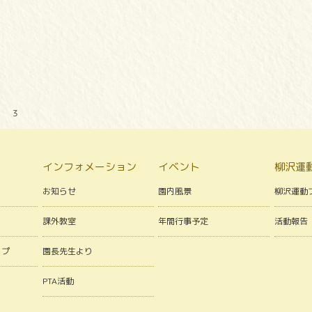
） ３
インフォメーション
イベント
柳沢運
お知らせ
園内風景
柳沢運動
課外教室
年間行事予定
活動報告
ップ
園長先生より
PTA活動