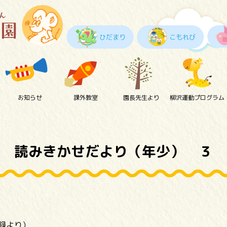
ひだまり
こもれび
お知らせ
課外教室
園長先生より
柳沢運動プログラム
読みきかせだより（年少） ３
記録より）