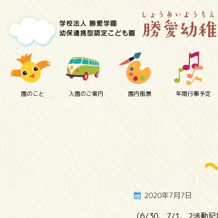
園のこと
入園のご案内
園内風景
年間行事予定
2020年7月7日
（6/30、7/1、2活動