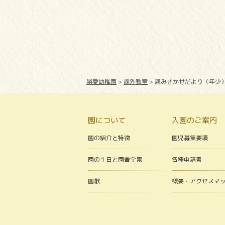
勝愛幼稚園
>
課外教室
>
読みきかせだより（年少
園について
入園のご案内
園の紹介と特徴
園児募集要項
園の１日と園舎全景
各種申請書
園歌
概要・アクセスマ