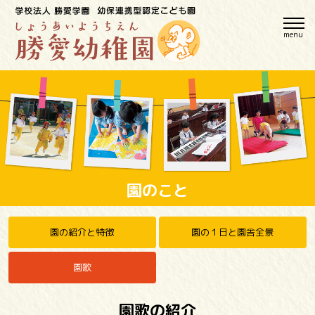
menu
園のこと
園の紹介と特徴
園の１日と園舎全景
園歌
園歌の紹介