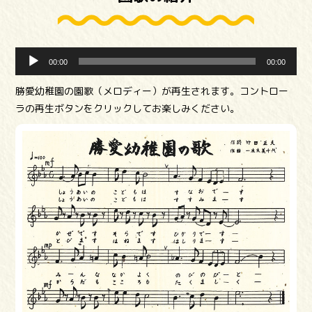
音
00:00
00:00
声
プ
勝愛幼稚園の園歌（メロディー）が再生されます。コントロー
レ
ラの再生ボタンをクリックしてお楽しみください。
ー
ヤ
ー