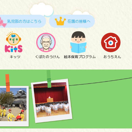
乳児部の方はこちら
在園の皆様へ
キッツ
くぼたのうけん
絵本保育プログラム
おうちえん