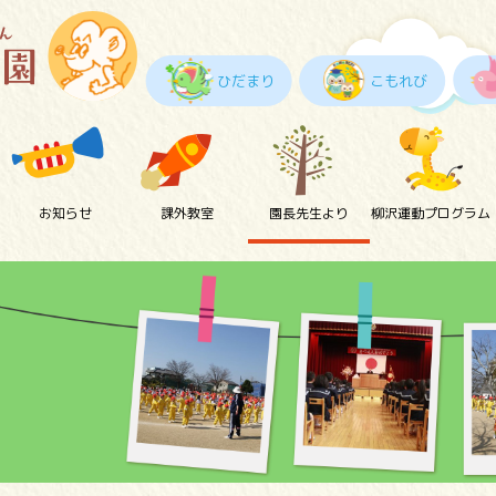
ひだまり
こもれび
お知らせ
課外教室
園長先生より
柳沢運動プログラム