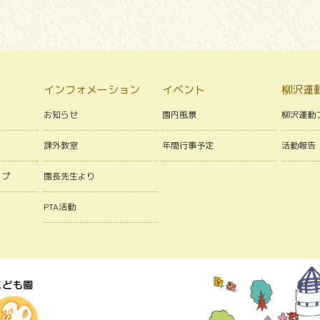
インフォメーション
イベント
柳沢運
お知らせ
園内風景
柳沢運動
課外教室
年間行事予定
活動報告
ップ
園長先生より
PTA活動