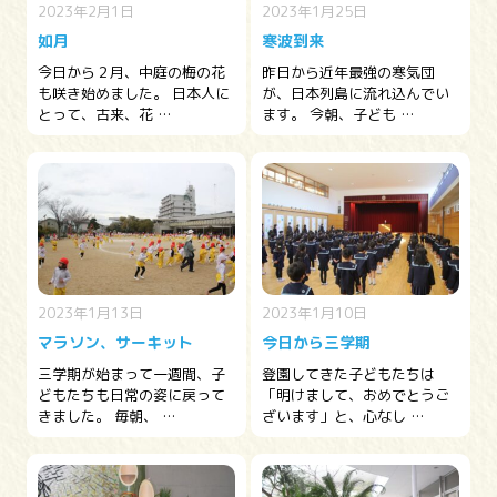
2023年2月1日
2023年1月25日
如月
寒波到来
今日から２月、中庭の梅の花
昨日から近年最強の寒気団
も咲き始めました。 日本人に
が、日本列島に流れ込んでい
とって、古来、花 …
ます。 今朝、子ども …
2023年1月13日
2023年1月10日
マラソン、サーキット
今日から三学期
三学期が始まって一週間、子
登園してきた子どもたちは
どもたちも日常の姿に戻って
「明けまして、おめでとうご
きました。 毎朝、 …
ざいます」と、心なし …