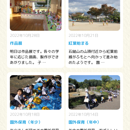
2022年10月28日
2022年10月21日
作品展
紅葉始まる
明日は作品展です。各々の学
石鎚山の山頂付近から紅葉前
年に応じた描画、製作ができ
線がふもとへ向かって進み始
あがりました。 子 …
めたようです。 園 …
2022年10月18日
2022年10月14日
園外保育（年少）
園外保育（年中）