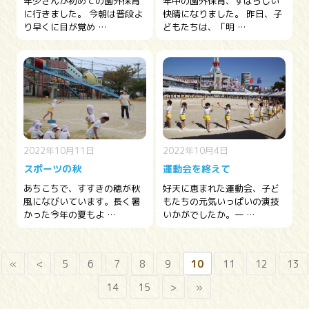
年少さんが初めての園外保育
年中の園外保育、すばらしい
に行きました。 今朝は普段よ
快晴になりました。 昨日、子
り早くに目が覚め …
どもたちは、「明 …
2022年10月11日
2022年10月4日
スポーツの秋
運動会を終えて
あちこちで、すすきの穂が秋
好天に恵まれた運動会、子ど
風になびいています。長く暑
もたちの元気いっぱいの演技
かった今年の夏もよ …
いかがでしたか。一 …
«
<
5
6
7
8
9
10
11
12
13
14
15
>
»