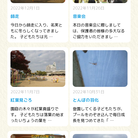
2022年12月1日
2022年11月26日
師走
音楽会
今日から師走に入り、名実と
本日の音楽会に際しまして
もに冬らしくなってきまし
は、保護者の皆様の多大なる
た。 子どもたちは元 …
ご協力をいただきまし …
2022年11月7日
2022年10月31日
紅葉見ごろ
とんぼの羽化
園庭の木々が紅葉真盛りで
登園してくる子どもたちが、
す。 子どもたちは落葉の始ま
プールをのぞき込んで毎日成
ったいちょうの葉を …
長を見つめてきた「 …