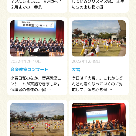
了いたしました。 ９月から１
しているクリスマス会。 先生
２月までの一番長 …
たちの出し物で盛 …
2022年12月10日
2022年12月8日
音楽教室コンサート
大雪
小春日和のなか、音楽教室コ
今日は「大雪」。これからど
ンサートが実施できました。
んどん寒くなっていくのに対
保護者の皆様のご協 …
応して、体も心も備 …