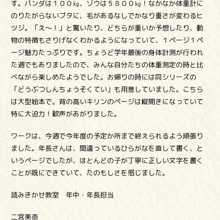
す。パンダは１００㎏、ゾウは５８００㎏！なかなか体重計に
のりたがらないブタに、毛があるなしでかなり重さが変わるヒ
ツジ。「え～！」と驚いたり、どちらが重いか予想したり、動
物の特徴もさりげなくわかるようになっていて、１ページ１ペ
ージ魅力たっぷりです。ちょうど学年最後の身体計測が行われ
た週でもありましたので、みんな自分たちの体重測定の時と比
べながら楽しめたようでした。お帰りの時には同シリーズの
「どうぶつしんちょうそくてい」も用意していました。こちら
は大型絵本で。背の高いキリンのページは縦開きになっていて
特に大迫力！歓声があがりました。
ワークは、今週で今年度の予定か所まで終えられるよう頑張り
ました。年長さんは、間違っているひらがなを直して書く、と
いうページでしたが、ほとんどの子が丁寧に正しい文字を書く
ことが既にできていて、たのもしさを感じました。
読みきかせ教室 年中・年長担当
二宮美奈