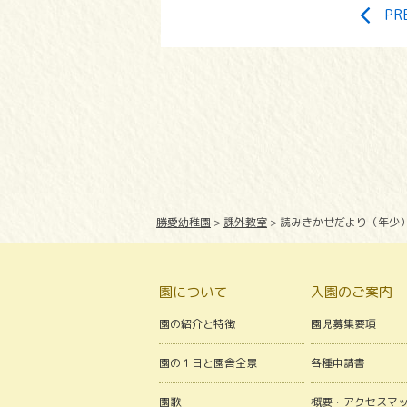
PR
勝愛幼稚園
>
課外教室
>
読みきかせだより（年少
園について
入園のご案内
園の紹介と特徴
園児募集要項
園の１日と園舎全景
各種申請書
園歌
概要・アクセスマ