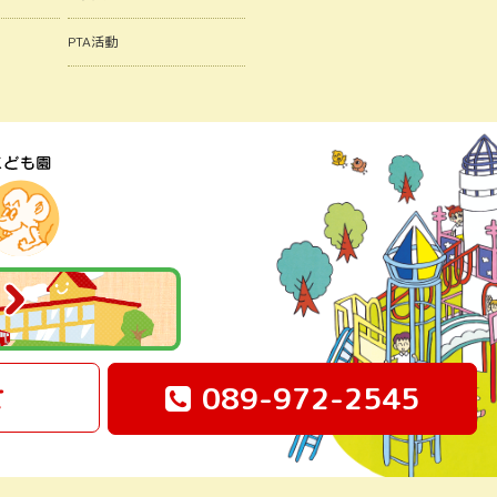
PTA活動
せ
089-972-2545