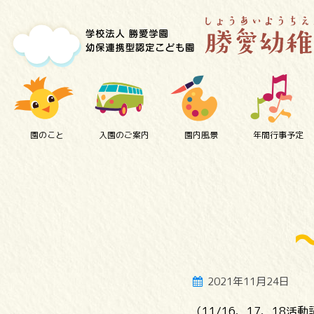
園のこと
入園のご案内
園内風景
年間行事予定
2021年11月24日
（11/16、17、18活