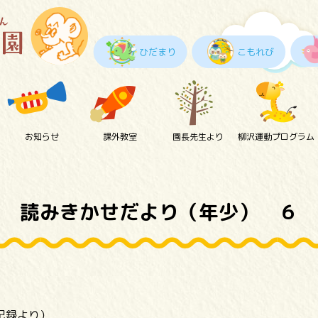
ひだまり
こもれび
お知らせ
課外教室
園長先生より
柳沢運動プログラム
読みきかせだより（年少） ６
動記録より）