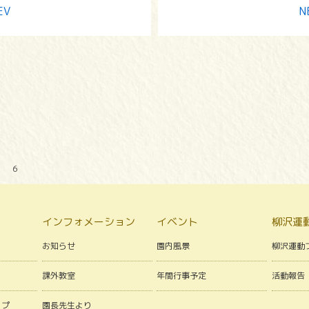
EV
N
） ６
インフォメーション
イベント
柳沢運
お知らせ
園内風景
柳沢運動
課外教室
年間行事予定
活動報告
ップ
園長先生より