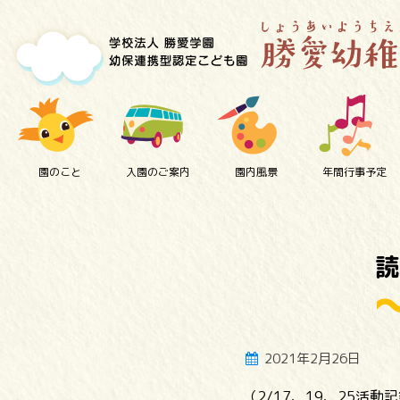
園のこと
入園のご案内
園内風景
年間行事予定
読
2021年2月26日
（2/17、19、25活動