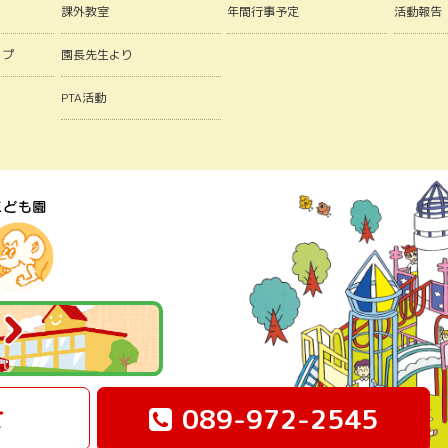
課外教室
年間行事予定
活動報告
ップ
園長先生より
PTA活動
せ
089-972-2545