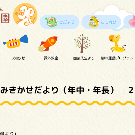
ひだまり
こもれび
お知らせ
課外教室
園長先生より
柳沢運動プログラム
みきかせだより（年中・年長） ２
記録より）