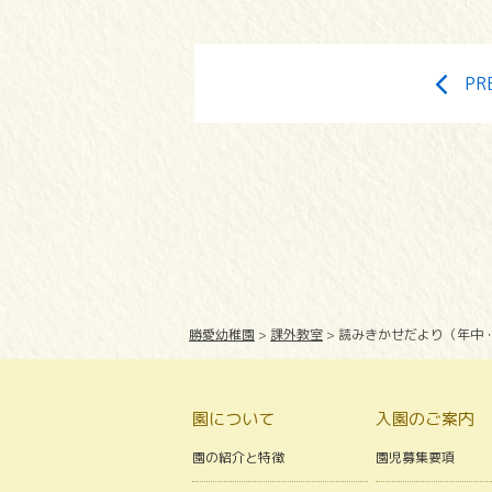
PR
勝愛幼稚園
>
課外教室
>
読みきかせだより（年中
園について
入園のご案内
園の紹介と特徴
園児募集要項