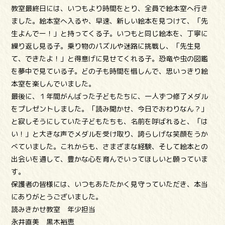
教室最終日には、いつもより時間をとり、全員で絵本室へ行き
ました。絵本室へ入るや、早速、新しい絵本を見つけて、「先
生よんでー！」と持ってくる子。いつもと同じ絵本を、丁寧に
繰り返し見る子。乗り物のパズルや迷路に挑戦し、「先生見
て、できたよ！」と得意げに見せてくれる子。恐竜や虫の図鑑
を夢中で見ている子。どの子も時間を惜しんで、思いっきり絵
本室を楽しんでいました。
最後に、１年間がんばった子どもたちに、一人ずつ修了メダル
をプレゼントしました。「読み聞かせ、今日でおわりなん？」
と寂しそうにしていた子どもたちも、名前を呼ばれると、「は
い！」と大きな声でメダルを受け取り、誇らしげな笑顔をうか
べていました。これからも、さまざまな経験、そして絵本との
出会いを通して、豊かな心を育んでいってほしいと願っていま
す。
保護者の皆様には、いつもあたたかく見守っていただき、本当
にありがとうございました。
読みきかせ教室 年少担当
永井直美 黒木裕恵