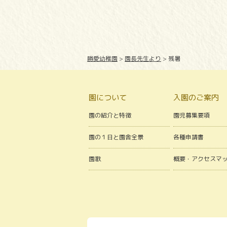
勝愛幼稚園
>
園長先生より
>
残暑
園について
入園のご案内
園の紹介と特徴
園児募集要項
園の１日と園舎全景
各種申請書
園歌
概要・アクセスマ