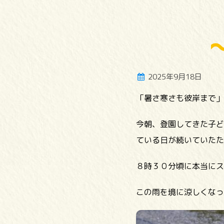
2025年9月18日
「暑さ寒さも彼岸まで」
今朝、登園してきた子ど
ている日が続いていたた
８時３０分頃に本当にス
この雨を境に涼しくなっ