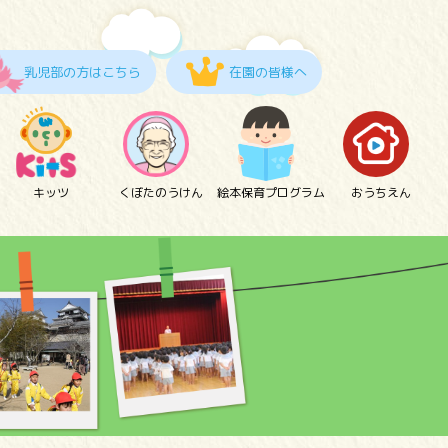
乳児部の方はこちら
在園の皆様へ
キッツ
くぼたのうけん
絵本保育プログラム
おうちえん