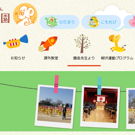
ひだまり
こもれび
お知らせ
課外教室
園長先生より
柳沢運動プログラム