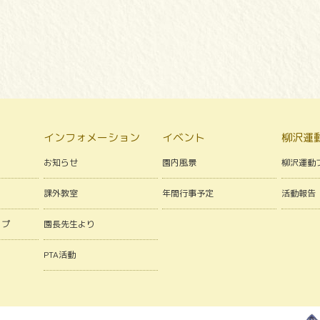
インフォメーション
イベント
柳沢運
お知らせ
園内風景
柳沢運動
課外教室
年間行事予定
活動報告
ップ
園長先生より
PTA活動