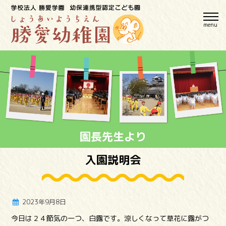
menu
園長先生より
入園説明会
2023年9月8日
今日は２４節気の一つ、白露です。涼しくなって草花に露がつ