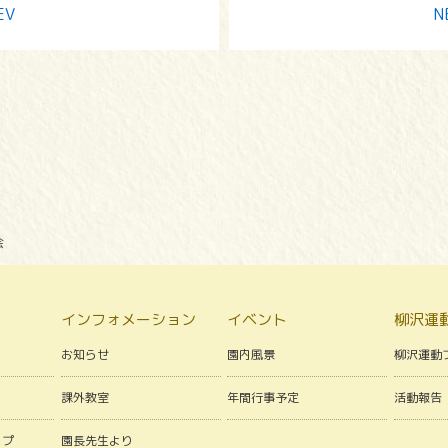
EV
N
会
インフォメーション
イベント
柳沢運
お知らせ
園内風景
柳沢運動
課外教室
年間行事予定
活動報告
ップ
園長先生より