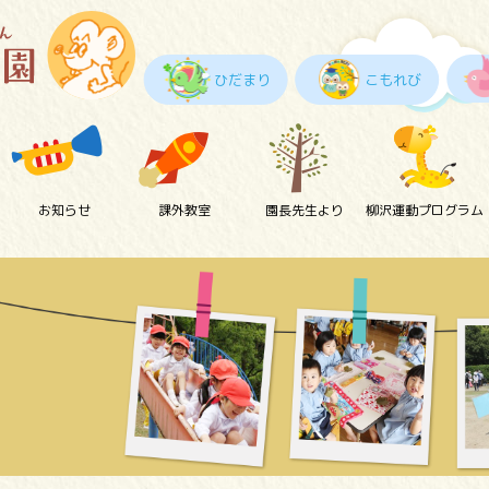
ひだまり
こもれび
お知らせ
課外教室
園長先生より
柳沢運動プログラム