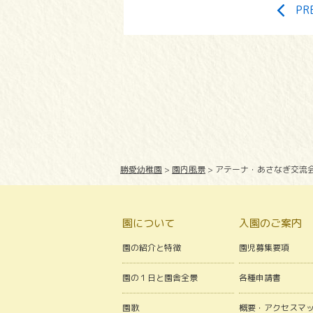
PR
勝愛幼稚園
>
園内風景
>
アテーナ・あさなぎ交流
園について
入園のご案内
園の紹介と特徴
園児募集要項
園の１日と園舎全景
各種申請書
園歌
概要・アクセスマ