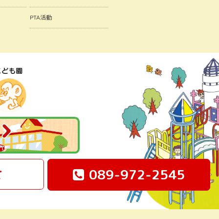
PTA活動
せ
089-972-2545