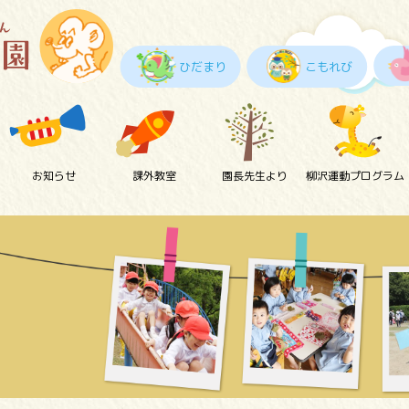
ひだまり
こもれび
お知らせ
課外教室
園長先生より
柳沢運動プログラム