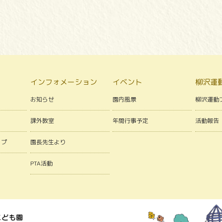
インフォメーション
イベント
柳沢運
お知らせ
園内風景
柳沢運動
課外教室
年間行事予定
活動報告
ップ
園長先生より
PTA活動