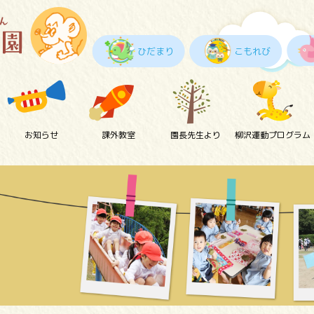
ひだまり
こもれび
お知らせ
課外教室
園長先生より
柳沢運動プログラム