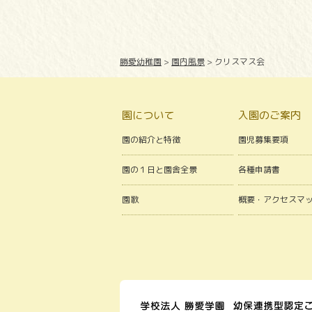
勝愛幼稚園
>
園内風景
>
クリスマス会
園について
入園のご案内
園の紹介と特徴
園児募集要項
園の１日と園舎全景
各種申請書
園歌
概要・アクセスマ