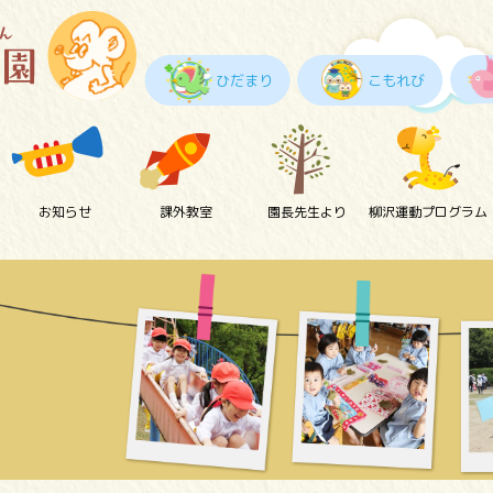
ひだまり
こもれび
お知らせ
課外教室
園長先生より
柳沢運動プログラム