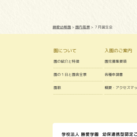
勝愛幼稚園
>
園内風景
>
７月誕生会
園について
入園のご案内
園の紹介と特徴
園児募集要項
園の１日と園舎全景
各種申請書
園歌
概要・アクセスマ