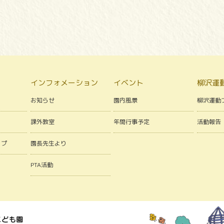
インフォメーション
イベント
柳沢運
お知らせ
園内風景
柳沢運動
課外教室
年間行事予定
活動報告
ップ
園長先生より
PTA活動