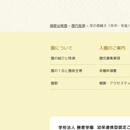
勝愛幼稚園
>
園内風景
>
芋の苗植え（年中・年長
園について
入園のご案内
園の紹介と特徴
園児募集要項
園の１日と園舎全景
各種申請書
園歌
概要・アクセスマ