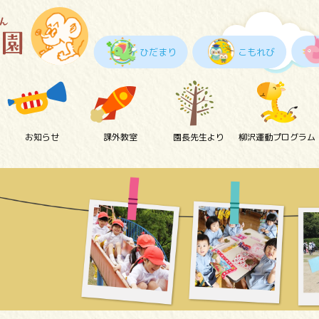
ひだまり
こもれび
お知らせ
課外教室
園長先生より
柳沢運動プログラム