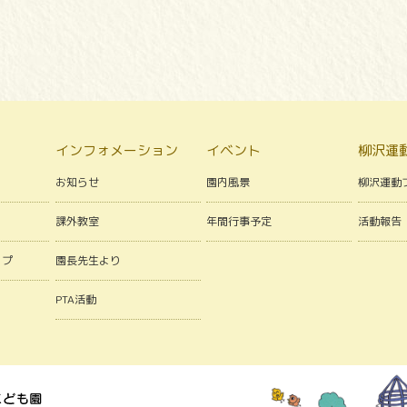
）
インフォメーション
イベント
柳沢運
お知らせ
園内風景
柳沢運動
課外教室
年間行事予定
活動報告
ップ
園長先生より
PTA活動