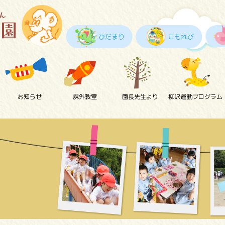
ひだまり
こもれび
お知らせ
課外教室
園長先生より
柳沢運動プログラム