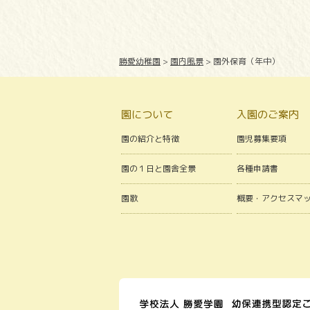
勝愛幼稚園
>
園内風景
>
園外保育（年中）
園について
入園のご案内
園の紹介と特徴
園児募集要項
園の１日と園舎全景
各種申請書
園歌
概要・アクセスマ