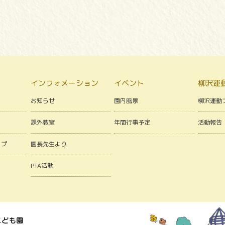
インフォメーション
イベント
柳沢運
お知らせ
園内風景
柳沢運動
課外教室
年間行事予定
活動報告
ップ
園長先生より
PTA活動