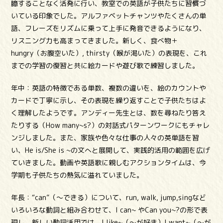
臆することなく活発に行い、教室での英語が子供たちに習慣づ
いている印象でした。アルファベットチャンツやたくさんの単
語、フレーズをリズムに乗って上手に発音できるようになり、
リスニング力も高まってきました。新しく、食べ物＋
hungry（お腹空いた）, thirsty（喉が渇いた）の表現を、これ
までの学習の復習と共に絵カードや遊び歌で練習しました。
年中：英語の特徴である単数、複数の違いを、絵のカウントや
カードで丁寧に示し、その表現を繰り返すことで子供たちはよ
く理解したようです。アンディー先生とは、数を尋ねたり答え
たりする（How many~s?）の対話式パターンワークにもチャレ
ンジしました。また、家族や色々な仕事の人々の英単語を習
い、He is/She is ~の文へと展開して、実践的活用の範囲を広げ
ていきました。動画や英語歌に親しむアクションタイムは、今
学期も子供たちの熱気に溢れていました。
年長：“can”（～できる）について、run, walk, jump,singなど
いろいろな動詞と組み合わせて、I can~ やCan you~?の形で表
現し、新しい動詞活用では、I like~（～が好き）I want~（～が