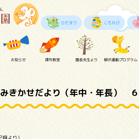
ひだまり
こもれび
お知らせ
課外教室
園長先生より
柳沢運動プログラム
みきかせだより（年中・年長） ６
動記録より）