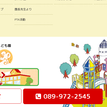
ップ
園長先生より
PTA活動
せ
089-972-2545