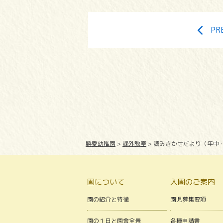
PR
勝愛幼稚園
>
課外教室
>
読みきかせだより（年中
園について
入園のご案内
園の紹介と特徴
園児募集要項
園の１日と園舎全景
各種申請書