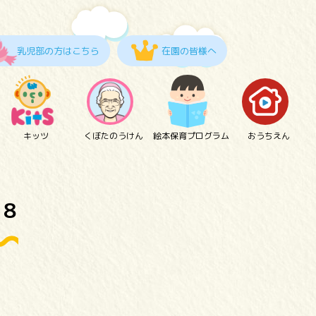
乳児部の方はこちら
在園の皆様へ
キッツ
くぼたのうけん
絵本保育プログラム
おうちえん
８