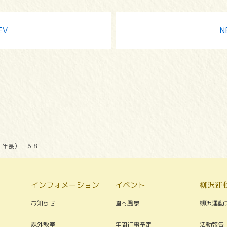
EV
N
・年長） ６８
インフォメーション
イベント
柳沢運
お知らせ
園内風景
柳沢運動
課外教室
年間行事予定
活動報告