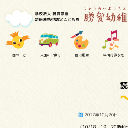
園のこと
入園のご案内
園内風景
年間行事予定
読
2017年10月26日
（10/18、19、20活