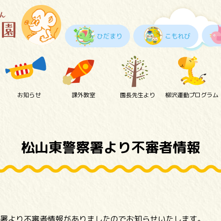
ひだまり
こもれび
お知らせ
課外教室
園長先生より
柳沢運動プログラム
松山東警察署より不審者情報
署より不審者情報がありましたのでお知らせいたします。