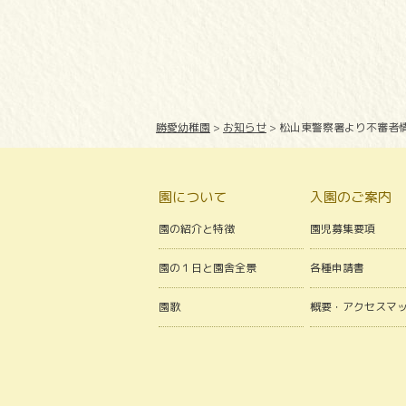
勝愛幼稚園
>
お知らせ
>
松山東警察署より不審者
園について
入園のご案内
園の紹介と特徴
園児募集要項
園の１日と園舎全景
各種申請書
園歌
概要・アクセスマ