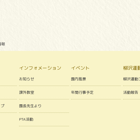
情報
インフォメーション
イベント
柳沢運
お知らせ
園内風景
柳沢運動
課外教室
年間行事予定
活動報告
ップ
園長先生より
PTA活動