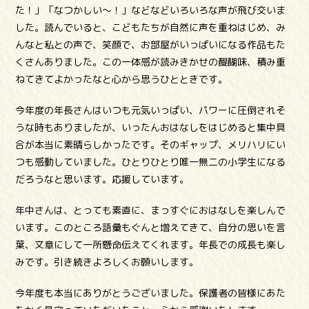
た！」「なつかしい～！」などなどいろいろな声が飛び交いま
した。読んでいると、こどもたちが自然に声を重ねはじめ、み
んなと私との声で、笑顔で、お部屋がいっぱいになる作品もた
くさんありました。この一体感が読みきかせの醍醐味、積み重
ねてきてよかったなと心から思うひとときです。
今年度の年長さんはいつも元気いっぱい、パワーに圧倒されそ
うな時もありましたが、いったんおはなしをはじめると集中具
合が本当に素晴らしかったです。そのギャップ、メリハリにい
つも感動していました。ひとりひとり唯一無二の小学生になる
だろうなと思います。応援しています。
年中さんは、とっても素直に、まっすぐにおはなしを楽しんで
います。このところ語彙もぐんと増えてきて、自分の思いを言
葉、文章にして一所懸命伝えてくれます。年長での成長も楽し
みです。引き続きよろしくお願いします。
今年度も本当にありがとうございました。保護者の皆様にあた