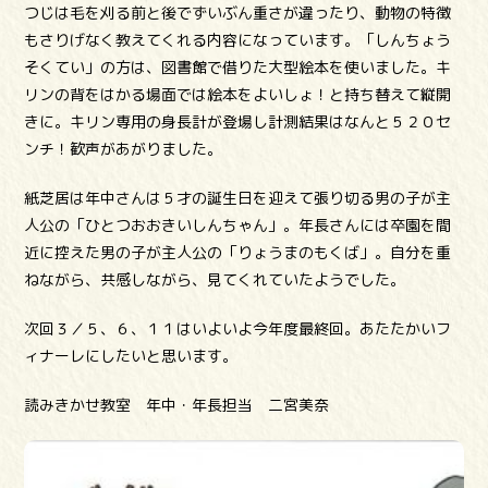
つじは毛を刈る前と後でずいぶん重さが違ったり、動物の特徴
もさりげなく教えてくれる内容になっています。「しんちょう
そくてい」の方は、図書館で借りた大型絵本を使いました。キ
リンの背をはかる場面では絵本をよいしょ！と持ち替えて縦開
きに。キリン専用の身長計が登場し計測結果はなんと５２０セ
ンチ！歓声があがりました。
紙芝居は年中さんは５才の誕生日を迎えて張り切る男の子が主
人公の「ひとつおおきいしんちゃん」。年長さんには卒園を間
近に控えた男の子が主人公の「りょうまのもくば」。自分を重
ねながら、共感しながら、見てくれていたようでした。
次回３／５、６、１１はいよいよ今年度最終回。あたたかいフ
ィナーレにしたいと思います。
読みきかせ教室 年中・年長担当 二宮美奈