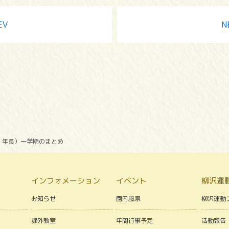
EV
N
・年長）一学期のまとめ
インフォメーション
イベント
柳沢運
お知らせ
園内風景
柳沢運動
課外教室
年間行事予定
活動報告