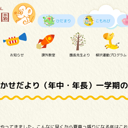
ひだまり
こもれび
お知らせ
課外教室
園長先生より
柳沢運動プログラム
かせだより（年中・年長）一学期の
やってきました。こんなに早くから夏真っ盛りになる年はこれ