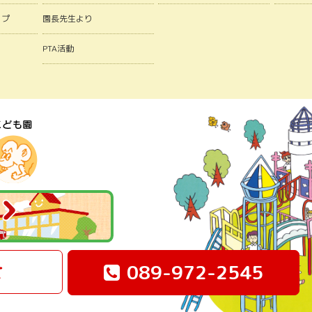
ップ
園長先生より
PTA活動
せ
089-972-2545