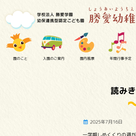
園のこと
入園のご案内
園内風景
年間行事予定
読みき
2025年7月16日
一学期しめくくりの週が