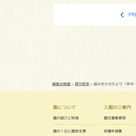
PR
勝愛幼稚園
>
課外教室
>
読みきかせだより（年中
園について
入園のご案内
園の紹介と特徴
園児募集要項
園の１日と園舎全景
各種申請書