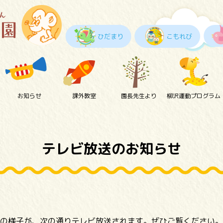
ひだまり
こもれび
お知らせ
課外教室
園長先生より
柳沢運動プログラム
テレビ放送のお知らせ
の様子が、次の通りテレビ放送されます。ぜひご覧ください。