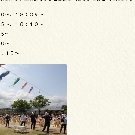
０～、１８：０９～
５～、１８：１０～
５～
０～
：１５～