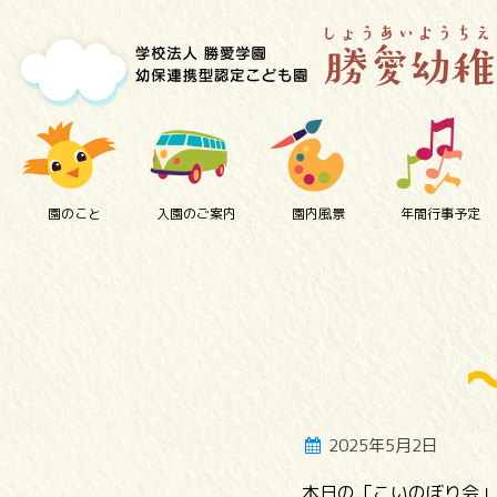
園のこと
入園のご案内
園内風景
年間行事予定
2025年5月2日
本日の「こいのぼり会」