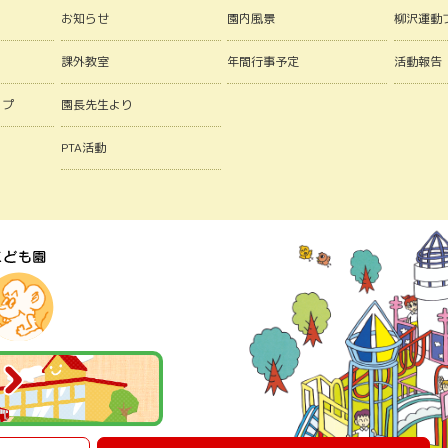
お知らせ
園内風景
柳沢運動
課外教室
年間行事予定
活動報告
ップ
園長先生より
PTA活動