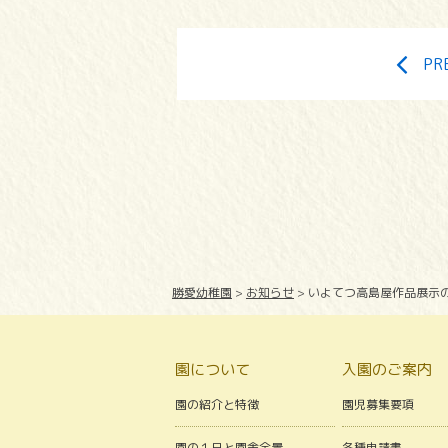
PR
勝愛幼稚園
>
お知らせ
>
いよてつ高島屋作品展示
園について
入園のご案内
園の紹介と特徴
園児募集要項
園の１日と園舎全景
各種申請書