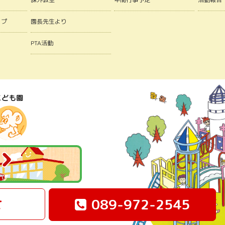
ップ
園長先生より
PTA活動
せ
089-972-2545