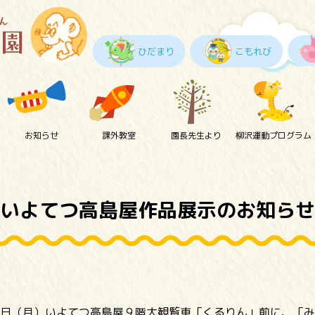
ひだまり
こもれび
お知らせ
課外教室
園長先生より
柳沢運動プログラム
いよてつ高島屋作品展示のお知らせ
日（月）いよてつ高島屋９階大観覧車「くるりん」前に、「み