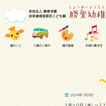
園のこと
入園のご案内
園内風景
年間行事予定
2024年1月9日
１月１０日（水）～２２