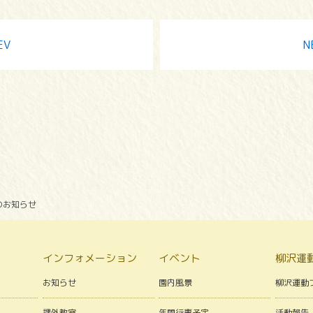
EV
N
のお知らせ
インフォメーション
イベント
柳沢運
お知らせ
園内風景
柳沢運動
課外教室
年間行事予定
活動報告