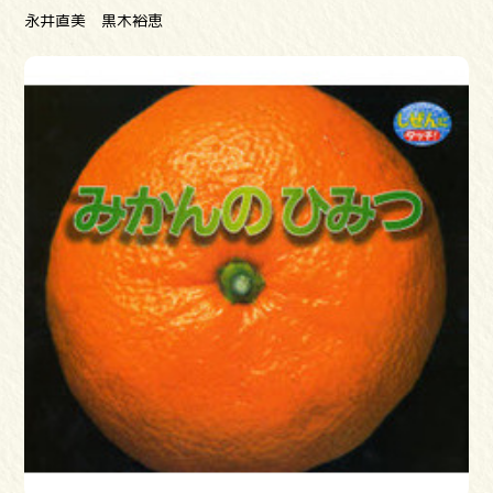
永井直美 黒木裕恵