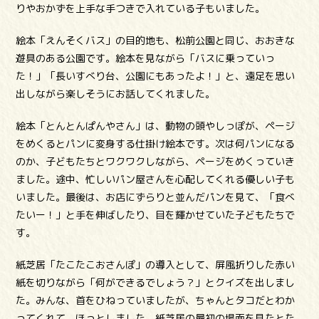
りやおかずを上手な手つきで入れている子もいました。
絵本「えんそくバス」の目的地も、松前公園と同じ、おおきな
遊具のある公園です。絵本を見ながら「バスに乗っていっ
た！」「長いすべり台、公園にもあったよ！」と、遠足を思い
出しながら楽しそうにお話してくれました。
絵本「とんとんぱんやさん」は、動物の頭やしっぽが、ページ
をめくるとパンに変身する仕掛け絵本です。次は何パンになる
のか、子どもたちとワクワクしながら、ページをめくっていき
ました。途中、忙しいパン屋さんを心配してくれる優しい子も
いました。最後は、お店にずらりと並んだパンを見て、「食べ
たいー！」と手を伸ばしたり、目を輝かせていた子どもたちで
す。
紙芝居「たこたこおさんぽ」の導入として、屏風折りした赤い
紙を切りながら「何ができるでしょう？」とクイズを出しまし
た。みんな、首をひねっていましたが、ちゃんとタコだとわか
ってくれて、ほっとしました。紙芝居の最初の場面を見たとた