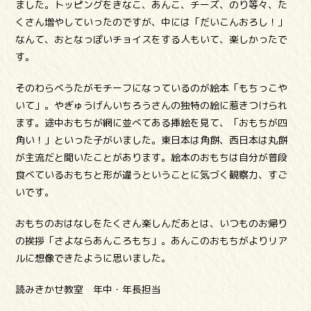
ました。トッピングをきなこ、あんこ、チーズ、のり等々、た
くさん増やしていったのですが、中には「だいこんおろし！」
なんて、おとなっぽいチョイスをする人もいて、楽しかったで
す。
そのわらべうたがモチーフになっているのが絵本「もちっこや
いて」。やぎゅうげんいちろうさんの独特の絵に惹きつけられ
ます。途中おもちが網に並べてある挿絵を見て、「おもちが四
角い！」といった子がいました。東日本は角餅、西日本は丸餅
が主流だと聞いたことがあります。絵本のおもちは自分が普段
食べているおもちと形が違うということに気づく観察力、すご
いです。
おもちのおはなしをたくさん楽しんだあとは、いつものお帰り
の挨拶「さよならあんころもち」。あんこのおもちがよりリア
ルに想像できたように思いました。
読みきかせ教室 年中・年長担当