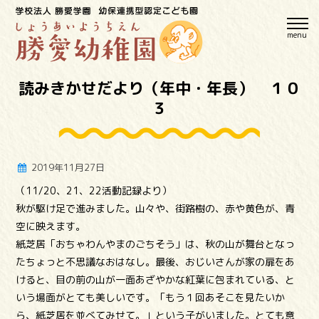
menu
読みきかせだより（年中・年長） １０
３
2019年11月27日
（11/20、21、22活動記録より）
秋が駆け足で進みました。山々や、街路樹の、赤や黄色が、青
空に映えます。
紙芝居「おちゃわんやまのごちそう」は、秋の山が舞台となっ
たちょっと不思議なおはなし。最後、おじいさんが家の扉をあ
けると、目の前の山が一面あざやかな紅葉に包まれている、と
いう場面がとても美しいです。「もう１回あそこを見たいか
ら、紙芝居を並べてみせて。」という子がいました。とても意