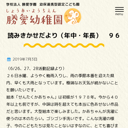
menu
読みきかせだより（年中・年長） ９６
2019年7月3日
（6/26、27、28活動記録より）
２６日水曜、ようやく梅雨入りし、雨の季節本番を迎えた県
内、早くも大雨となっています。極端なお天気が続かないこと
を願いたいです。
絵本「せんたくかあちゃん」は初版が１９７８年。今から４０
年以上も前ですが、中味は時を超えても本当に色あせない作品
だと思います。大型絵本で楽しみました。かあちゃんが洗濯に
使うのは木のたらい。ゴシゴシ手洗いです。こんな洗濯の様
子、今のこどもたちは見たことないはずなのに、とても喜びま